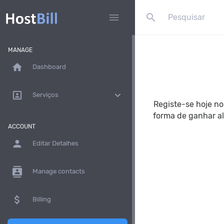
search
menu
MANAGE
home
Dashboard
portrait
expand_more
Serviços
Registe-se hoje n
forma de ganhar al
ACCOUNT
person
Editar Detalhes
contacts
Manage contacts
attach_money
Billing