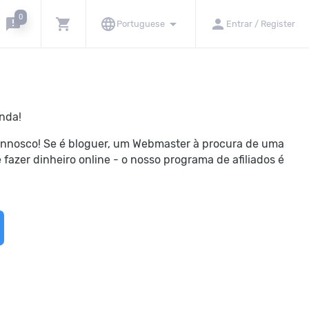
0
announcement
shopping_cart
language
arrow_drop_down
person
Portuguese
Entrar / Register
nda!
connosco! Se é bloguer, um Webmaster à procura de uma
azer dinheiro online - o nosso programa de afiliados é