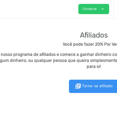
expand_more
Comprar
Afiliados
Você pode fazer 20% Por Ve
o nosso programa de afiliados e comece a ganhar dinheiro 
gum dinheiro, ou qualquer pessoa que queira simplesmente f
para si!
library_books
Torne-se afiliado