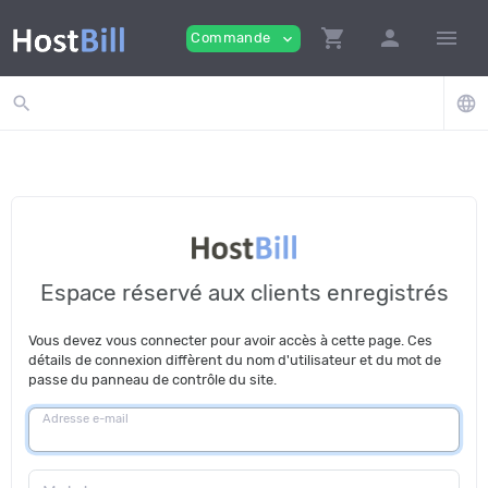
shopping_cart
person
menu
Commande
expand_more
search
language
Espace réservé aux clients enregistrés
Vous devez vous connecter pour avoir accès à cette page. Ces
détails de connexion diffèrent du nom d'utilisateur et du mot de
passe du panneau de contrôle du site.
Adresse e-mail