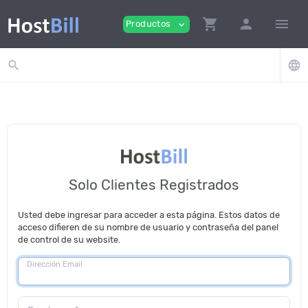
shopping_cart
person
menu
Productos
expand_more
search
language
Solo Clientes Registrados
Usted debe ingresar para acceder a esta página. Estos datos de
acceso difieren de su nombre de usuario y contraseña del panel
de control de su website.
Dirección Email