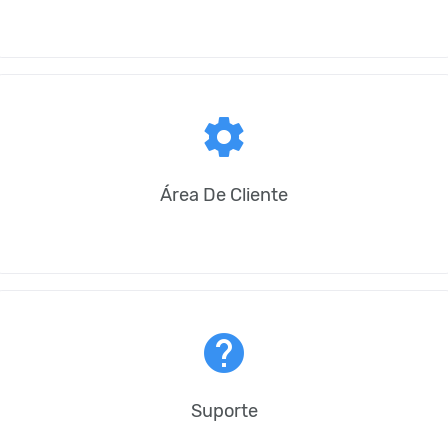
settings
Área De Cliente
help
Suporte