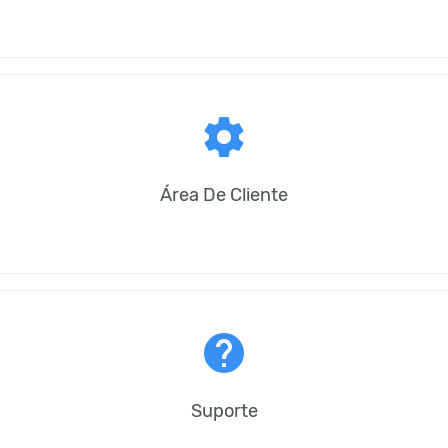
settings
Área De Cliente
help
Suporte