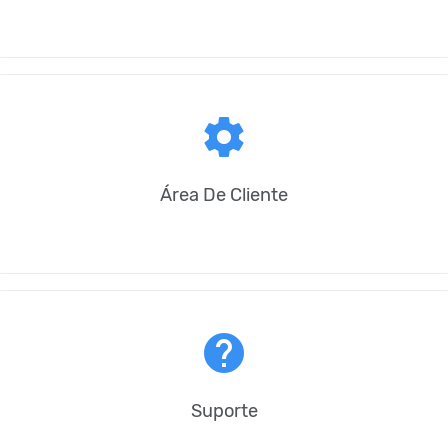
settings
Área De Cliente
help
Suporte