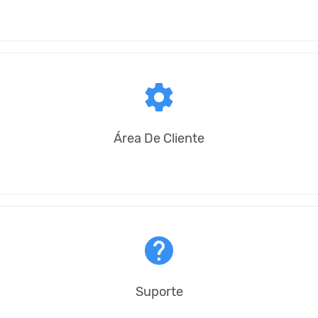
settings
Área De Cliente
help
Suporte