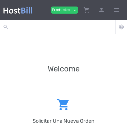
shopping_cart
person
menu
Productos
expand_more
search
language
Welcome
shopping_cart
Solicitar Una Nueva Orden