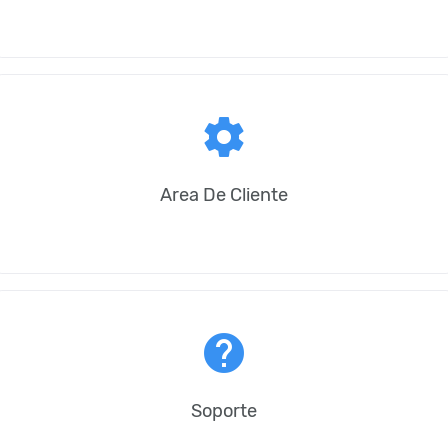
settings
Area De Cliente
help
Soporte