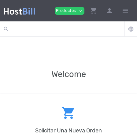
shopping_cart
person
menu
Productos
expand_more
search
language
Welcome
shopping_cart
Solicitar Una Nueva Orden