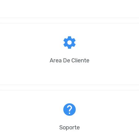
settings
Area De Cliente
help
Soporte