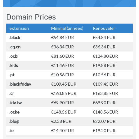
Domain Prices
extension
Minimal (années)
Renouveler
.black
€54.84 EUR
€54.84 EUR
.cq.cn
€36.34 EUR
€36.34 EUR
.or.bi
€81.60 EUR
€124.80 EUR
.kids
€11.46 EUR
€19.88 EUR
.pt
€10.56 EUR
€10.56 EUR
.blackfriday
€109.45 EUR
€109.45 EUR
.cr
€163.85 EUR
€163.85 EUR
.idv.tw
€69.90 EUR
€69.90 EUR
.or.ke
€148.56 EUR
€148.56 EUR
.blog
€2.38 EUR
€22.07 EUR
.ie
€14.40 EUR
€19.20 EUR