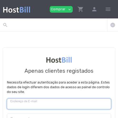
shopping_cart
person
menu
Comprar
expand_more
search
language
Apenas clientes registados
Necessita efectuar autenticação para aceder a esta página. Estes
dados de login diferem dos dados de acesso ao painel de controlo
do seu site.
Endereço de E-mail