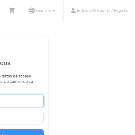
shopping_cart
language
arrow_drop_down
person
Spanish
Entrar a Mi Cuenta / Register
ados
s datos de acceso
el de control de su