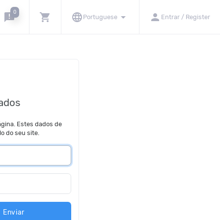
0
announcement
shopping_cart
language
arrow_drop_down
person
Portuguese
Entrar / Register
tados
ágina. Estes dados de
o do seu site.
Enviar