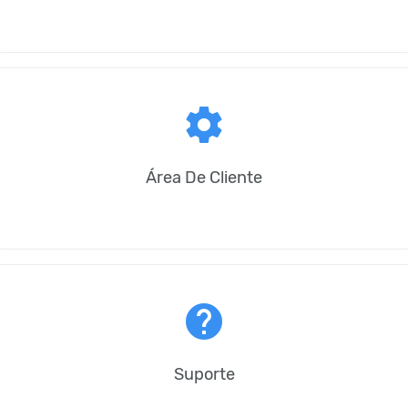
settings
Área De Cliente
help
Suporte