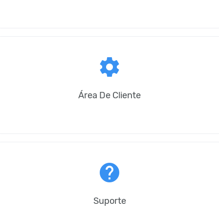
settings
Área De Cliente
help
Suporte