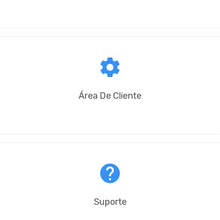
settings
Área De Cliente
help
Suporte