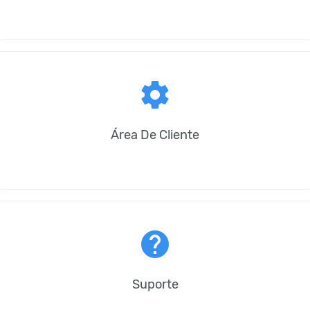
settings
Área De Cliente
help
Suporte