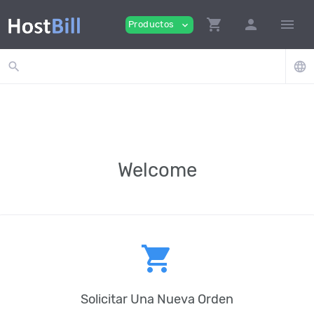
shopping_cart
person
menu
Productos
expand_more
search
language
Welcome
shopping_cart
Solicitar Una Nueva Orden