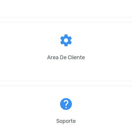
settings
Area De Cliente
help
Soporte