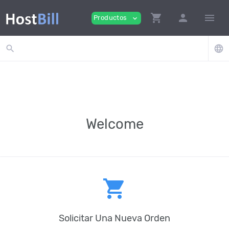
shopping_cart
person
menu
Productos
expand_more
search
language
Welcome
shopping_cart
Solicitar Una Nueva Orden