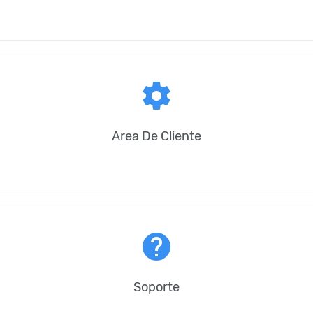
settings
Area De Cliente
help
Soporte